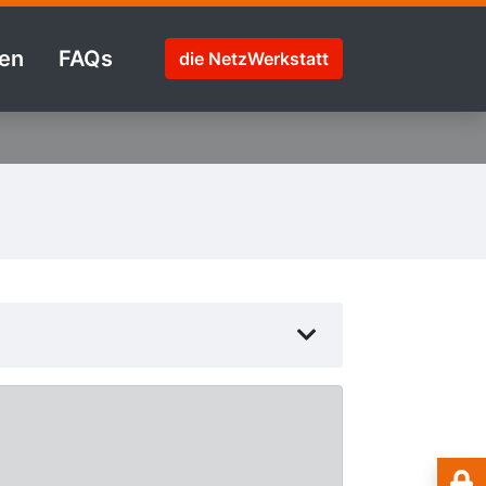
en
FAQs
die NetzWerkstatt