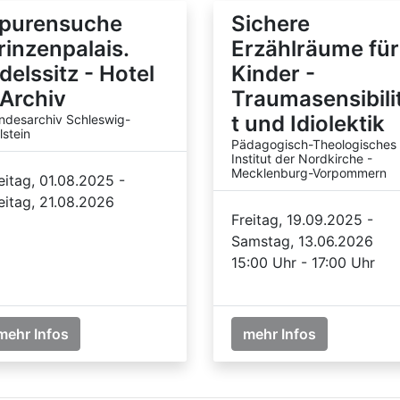
purensuche
Sichere
rinzenpalais.
Erzählräume für
delssitz - Hotel
Kinder -
 Archiv
Traumasensibili
t und Idiolektik
ndesarchiv Schleswig-
lstein
Pädagogisch-Theologisches
Institut der Nordkirche -
Mecklenburg-Vorpommern
eitag, 01.08.2025 -
eitag, 21.08.2026
Freitag, 19.09.2025 -
Samstag, 13.06.2026
15:00 Uhr - 17:00 Uhr
mehr Infos
mehr Infos