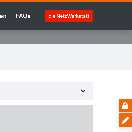
en
FAQs
die NetzWerkstatt