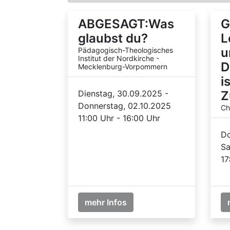
ABGESAGT:Was
G
glaubst du?
L
u
Pädagogisch-Theologisches
Institut der Nordkirche -
D
Mecklenburg-Vorpommern
i
Dienstag, 30.09.2025 -
Z
Donnerstag, 02.10.2025
Ch
11:00 Uhr - 16:00 Uhr
Do
Sa
17
mehr Infos