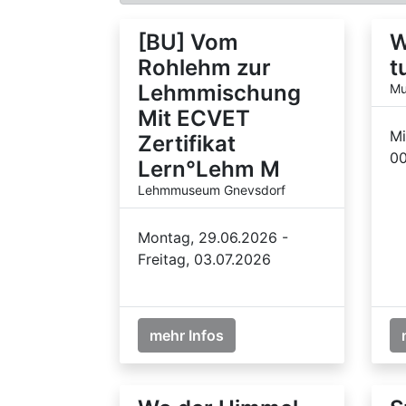
[BU] Vom
W
Rohlehm zur
t
Lehmmischung
Mu
Mit ECVET
Mi
Zertifikat
00
Lern°Lehm M
Lehmmuseum Gnevsdorf
Montag, 29.06.2026 -
Freitag, 03.07.2026
mehr Infos