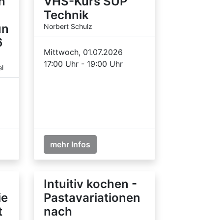
n
VHS-Kurs SUP
Technik
un
Norbert Schulz
6
Mittwoch, 01.07.2026
17:00 Uhr - 19:00 Uhr
l
mehr Infos
Intuitiv kochen -
ie
Pastavariationen
t
nach