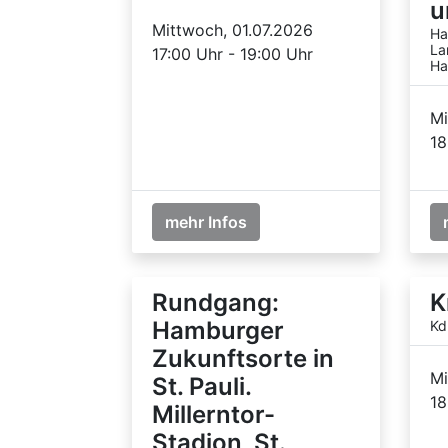
u
Mittwoch, 01.07.2026
Ha
La
17:00 Uhr - 19:00 Uhr
Ha
Mi
18
mehr Infos
Rundgang:
K
Hamburger
Kd
Zukunftsorte in
Mi
St. Pauli.
18
Millerntor-
Stadion, St.