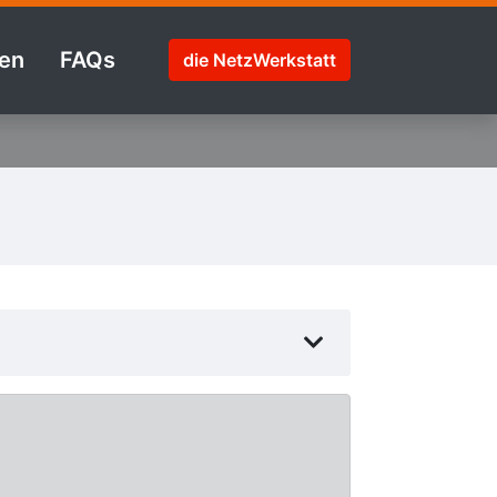
en
FAQs
die NetzWerkstatt