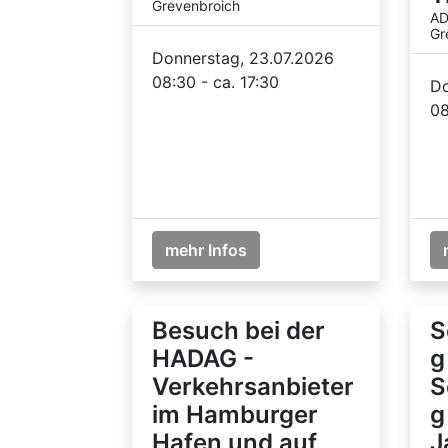
Grevenbroich
AD
Gr
Donnerstag, 23.07.2026
08:30 - ca. 17:30
Do
08
mehr Infos
Besuch bei der
S
HADAG -
g
Verkehrsanbieter
S
im Hamburger
g
Hafen und auf
J