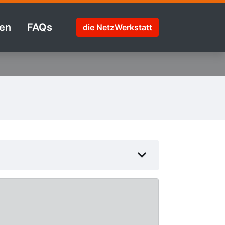
en
FAQs
die NetzWerkstatt