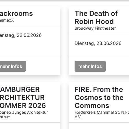
ackrooms
The Death of
Robin Hood
nemaxX
Broadway Filmtheater
enstag, 23.06.2026
Dienstag, 23.06.2026
mehr Infos
mehr Infos
AMBURGER
FIRE. From the
RCHITEKTUR
Cosmos to the
OMMER 2026
Commons
baneo Junges Architektur
Förderkreis Mahnmal St. Niko
ntrum
e.V.