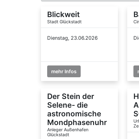
Blickweit
B
Stadt Glückstadt
Ci
Dienstag, 23.06.2026
Di
mehr Infos
Der Stein der
H
Selene- die
A
astronomische
S
Mondphasenuhr
Ur
Ze
Anleger Außenhafen
Glückstadt