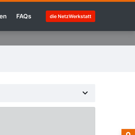
en
FAQs
die NetzWerkstatt