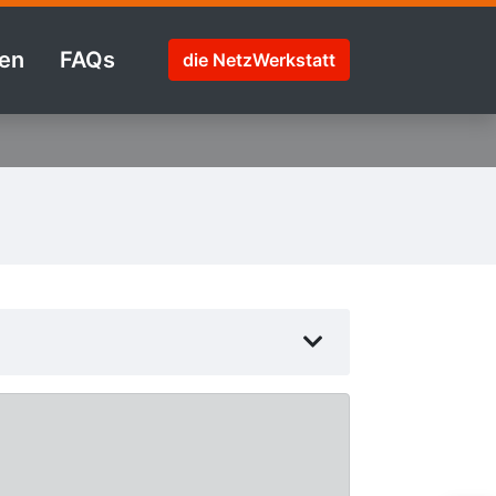
en
FAQs
die NetzWerkstatt