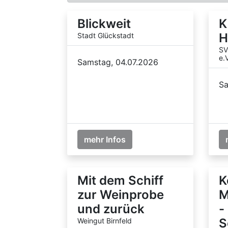
Blickweit
K
H
Stadt Glückstadt
SV
e.V
Samstag, 04.07.2026
Sa
mehr Infos
Mit dem Schiff
K
zur Weinprobe
M
und zurück
-
S
Weingut Birnfeld