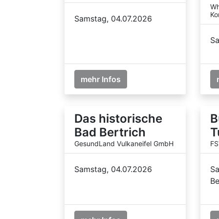
Wh
Ko
Samstag, 04.07.2026
Sa
mehr Infos
Das historische
B
Bad Bertrich
T
GesundLand Vulkaneifel GmbH
FS
Samstag, 04.07.2026
Sa
Be