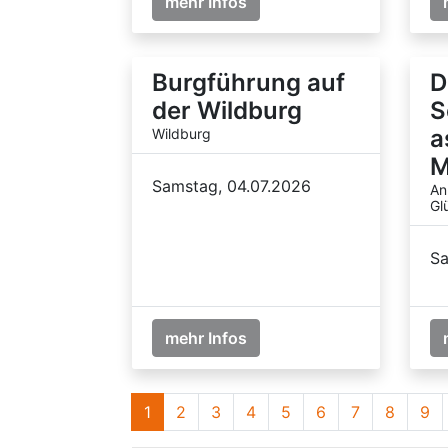
mehr Infos
Burgführung auf
D
der Wildburg
S
a
Wildburg
M
Samstag, 04.07.2026
An
Gl
Sa
mehr Infos
1
2
3
4
5
6
7
8
9