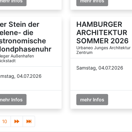
mehr Infos
mehr Infos
er Stein der
HAMBURGER
elene- die
ARCHITEKTUR
stronomische
SOMMER 2026
ondphasenuhr
Urbaneo Junges Architektur
Zentrum
leger Außenhafen
ückstadt
Samstag, 04.07.2026
mstag, 04.07.2026
mehr Infos
mehr Infos
10