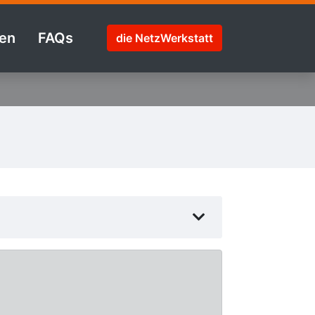
en
FAQs
die NetzWerkstatt