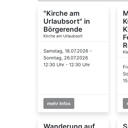
"Kirche am
M
Urlaubsort" in
K
Börgerende
K
F
Kirche am Urlaubsort
R
Samstag, 18.07.2026 -
Kl
Sonntag, 26.07.2026
12:30 Uhr - 12:30 Uhr
Fr
So
15
mehr Infos
Wanderung auf
S