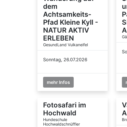
dem
u
Achtsamkeits-
P
Pfad Kleine Kyll -
S
NATUR AKTIV
A
ERLEBEN
Gä
GesundLand Vulkaneifel
So
Sonntag, 26.07.2026
mehr Infos
Fotosafari im
V
Hochwald
A
Hundeschule
Br
Hochwaldschnüffler