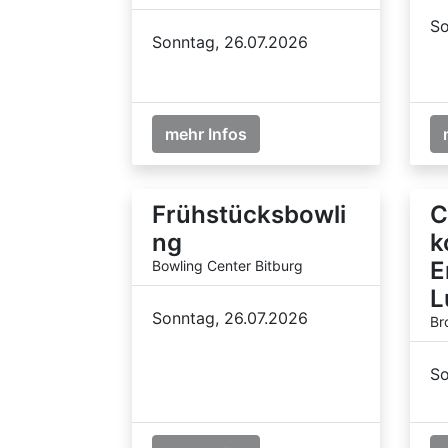
So
Sonntag, 26.07.2026
mehr Infos
Frühstücksbowli
C
ng
k
E
Bowling Center Bitburg
L
Sonntag, 26.07.2026
Br
So