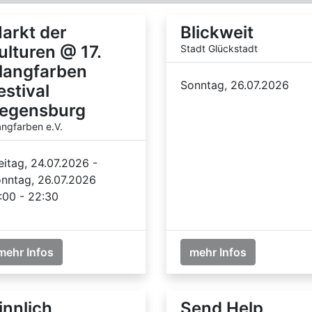
arkt der
Blickweit
ulturen @ 17.
Stadt Glückstadt
langfarben
Sonntag, 26.07.2026
estival
egensburg
angfarben e.V.
eitag, 24.07.2026 -
nntag, 26.07.2026
:00 - 22:30
mehr Infos
mehr Infos
innlich
Send Help