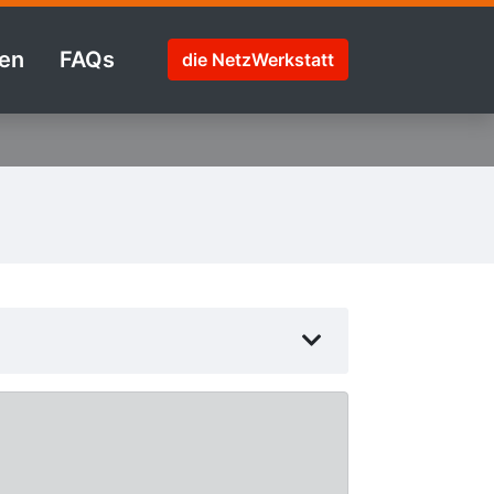
en
FAQs
die NetzWerkstatt