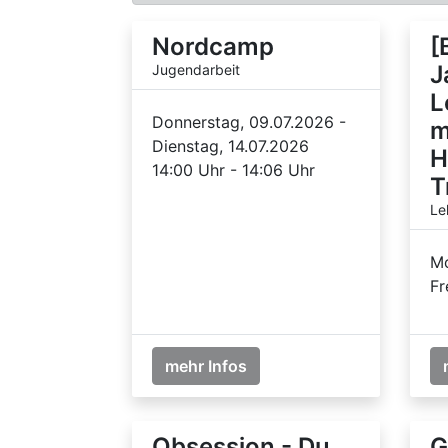
Nordcamp
[
J
Jugendarbeit
L
Donnerstag, 09.07.2026 -
m
Dienstag, 14.07.2026
H
14:00 Uhr - 14:06 Uhr
T
Le
Mo
Fr
mehr Infos
Obsession - Du
G