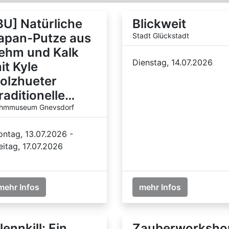
BU] Natürliche
Blickweit
apan-Putze aus
Stadt Glückstadt
ehm und Kalk
Dienstag, 14.07.2026
it Kyle
olzhueter
raditionelle…
hmmuseum Gnevsdorf
ntag, 13.07.2026 -
eitag, 17.07.2026
mehr Infos
mehr Infos
lennkill: Ein
Zauberworksho