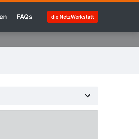
en
FAQs
die NetzWerkstatt