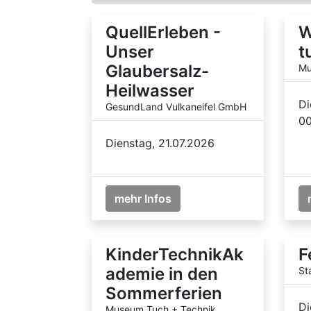
QuellErleben -
W
Unser
t
Glaubersalz-
Mu
Heilwasser
Di
GesundLand Vulkaneifel GmbH
00
Dienstag, 21.07.2026
mehr Infos
KinderTechnikAk
F
ademie in den
St
Sommerferien
Di
Museum Tuch + Technik