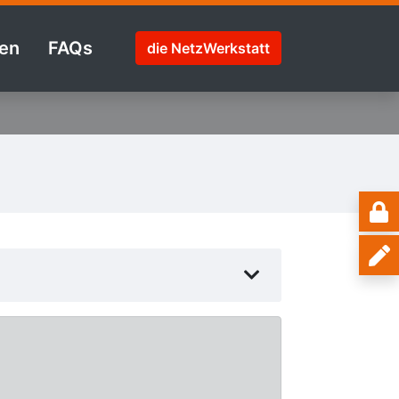
en
FAQs
die NetzWerkstatt