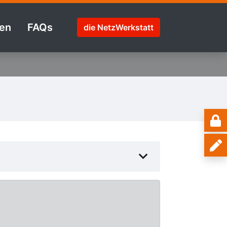
en
FAQs
die NetzWerkstatt