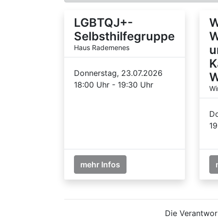
LGBTQJ+-
W
Selbsthilfegruppe
W
u
Haus Rademenes
K
Donnerstag, 23.07.2026
W
18:00 Uhr - 19:30 Uhr
Wi
Do
19
mehr Infos
Die Verantwort