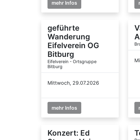
mehr Infos
geführte
V
Wanderung
A
Eifelverein OG
Br
Bitburg
Mi
Eifelverein - Ortsgruppe
Bitburg
Mittwoch, 29.07.2026
mehr Infos
Konzert: Ed
T