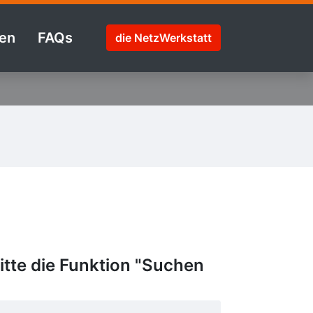
en
FAQs
die NetzWerkstatt
tte die Funktion "Suchen