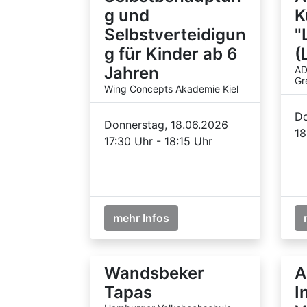
g und
K
Selbstverteidigun
"
g für Kinder ab 6
(
Jahren
AD
Gr
Wing Concepts Akademie Kiel
Do
Donnerstag, 18.06.2026
18
17:30 Uhr - 18:15 Uhr
mehr Infos
Wandsbeker
A
Tapas
I