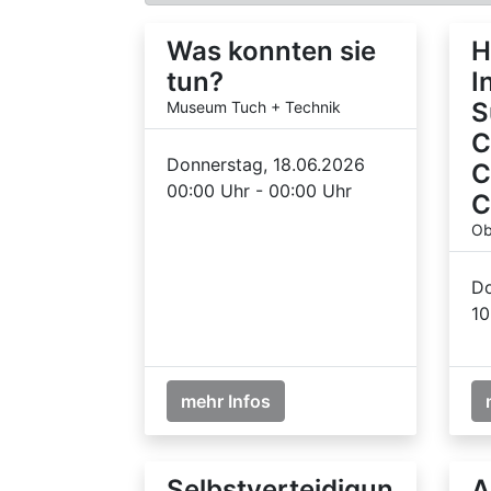
Was konnten sie
H
tun?
I
S
Museum Tuch + Technik
C
Donnerstag, 18.06.2026
C
00:00 Uhr - 00:00 Uhr
C
Ob
Do
10
mehr Infos
Selbstverteidigun
A