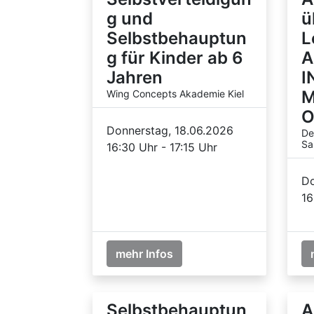
g und
ü
Selbstbehauptun
L
g für Kinder ab 6
A
Jahren
I
M
Wing Concepts Akademie Kiel
O
Donnerstag, 18.06.2026
De
Sa
16:30 Uhr - 17:15 Uhr
Do
16
mehr Infos
Selbstbehauptun
A