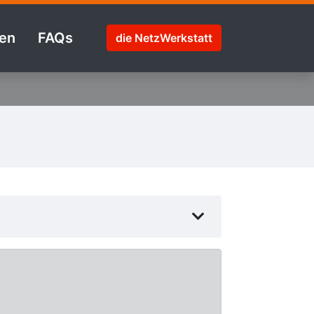
en
FAQs
die NetzWerkstatt