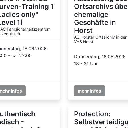
urven-Training 1
Ortsarchivs übe
Ladies only"
ehemalige
Level 1)
Geschäfte in
Horst
AC Fahrsicherheitszentrum
evenbroich
AG Horster Ortsarchiv in der
VHS Horst
nnerstag, 18.06.2026
:00 - ca. 22:00
Donnerstag, 18.06.2026
18 - 21 Uhr
mehr Infos
mehr Infos
uthentisch
Protection:
ndisch -
Selbstverteidig