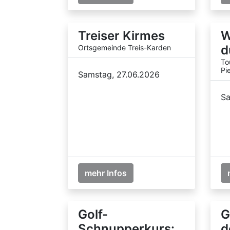
Treiser Kirmes
W
d
Ortsgemeinde Treis-Karden
To
Pi
Samstag, 27.06.2026
Sa
mehr Infos
Golf-
G
Schnupperkurs:
d