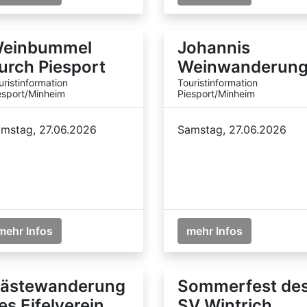
einbummel
Johannis
urch Piesport
Weinwanderun
uristinformation
Touristinformation
esport/Minheim
Piesport/Minheim
mstag, 27.06.2026
Samstag, 27.06.2026
mehr Infos
mehr Infos
ästewanderung
Sommerfest de
es Eifelverein
SV Wintrich