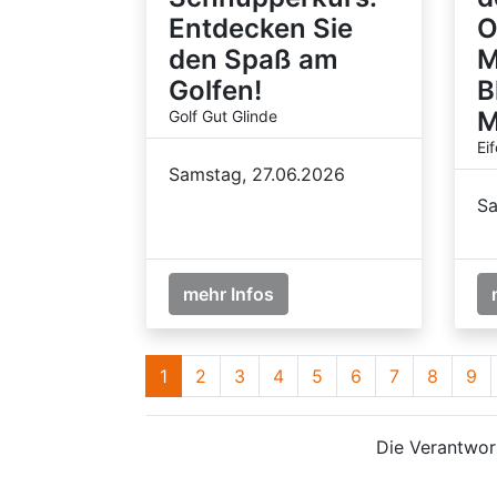
Entdecken Sie
O
den Spaß am
M
Golfen!
B
M
Golf Gut Glinde
Ei
Samstag, 27.06.2026
Sa
mehr Infos
1
2
3
4
5
6
7
8
9
Die Verantwort