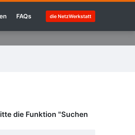
en
FAQs
die NetzWerkstatt
tte die Funktion "Suchen