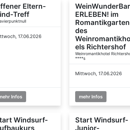
ffener Eltern-
WeinWunderBar
ind-Treff
ERLEBEN! im
Romantikgarten
avierpunktnull
des
ttwoch, 17.06.2026
Weinromantikho
els Richtershof
Weinromantikhotel Richtersh
****s
Mittwoch, 17.06.2026
mehr Infos
mehr Infos
tart Windsurf-
Start Windsurf-
ufbaukurs
Junior-