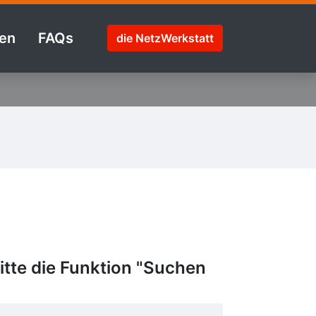
en
FAQs
die NetzWerkstatt
tte die Funktion "Suchen