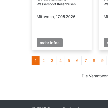
Wassersport Kellenhusen
Wa
Mittwoch, 17.06.2026
Mi
mehr Infos
1
2
3
4
5
6
7
8
9
Die Verantwort