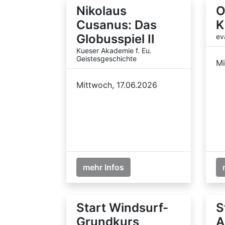
Nikolaus
O
Cusanus: Das
K
Globusspiel II
ev
Kueser Akademie f. Eu.
Geistesgeschichte
Mi
Mittwoch, 17.06.2026
mehr Infos
Start Windsurf-
S
Grundkurs
A