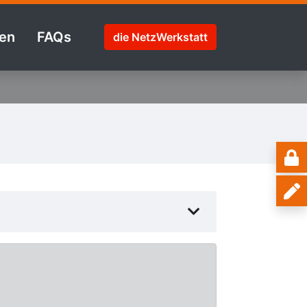
en
FAQs
die NetzWerkstatt